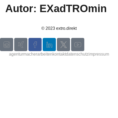
Autor:
EXadTROmin
© 2023 extro.direkt
agentur
macher
arbeiten
kontakt
datenschutz
impressum