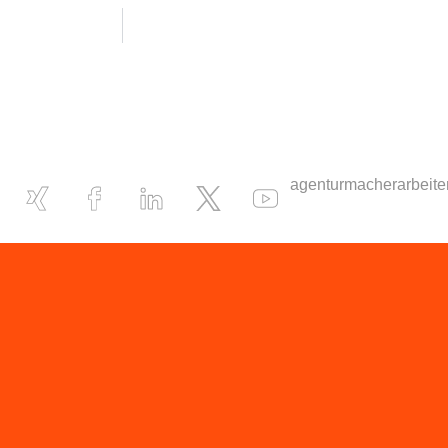
agentur
macher
arbeite