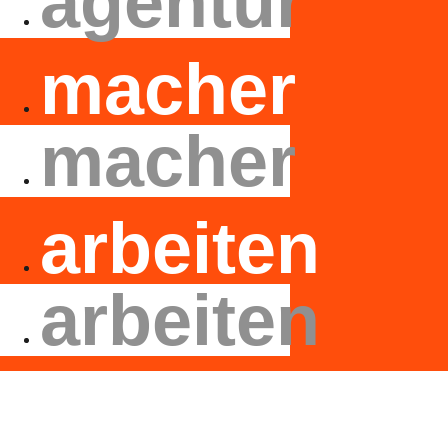
agentur
macher
macher
arbeiten
arbeiten
kontakt