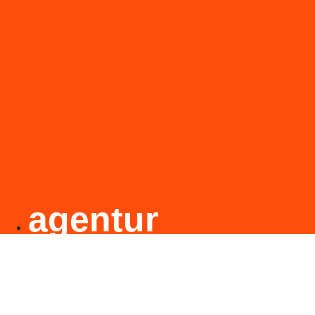
agentur
agentur
macher