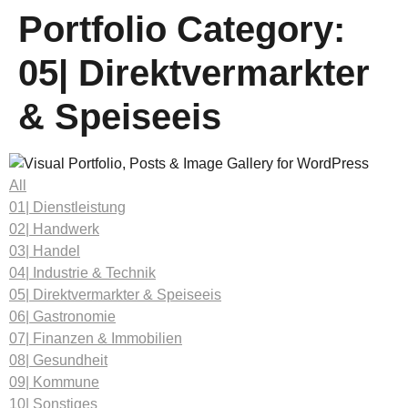
Portfolio Category:
05| Direktvermarkter
& Speiseeis
All
01| Dienstleistung
02| Handwerk
03| Handel
04| Industrie & Technik
05| Direktvermarkter & Speiseeis
06| Gastronomie
07| Finanzen & Immobilien
08| Gesundheit
09| Kommune
10| Sonstiges